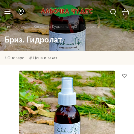
Каталог
Косметика Кудыкина гора
Гидролаты
Бриз. Гидролат.
О товаре
Цена и заказ