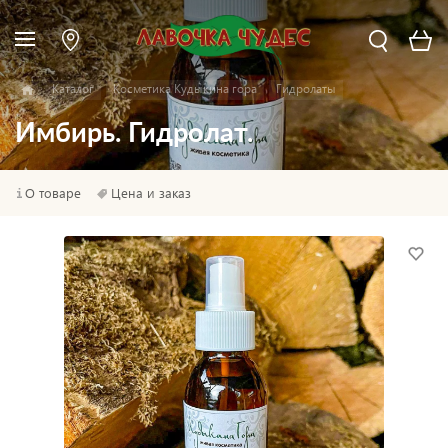
Каталог
Косметика Кудыкина гора
Гидролаты
Имбирь. Гидролат.
О товаре
Цена и заказ