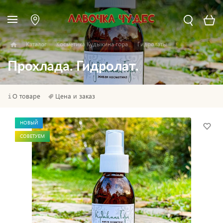
Каталог
Косметика Кудыкина гора
Гидролаты
Прохлада. Гидролат.
О товаре
Цена и заказ
НОВЫЙ
СОВЕТУЕМ