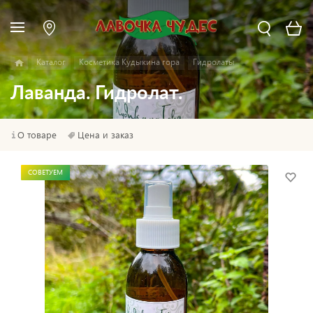
Каталог
Косметика Кудыкина гора
Гидролаты
Лаванда. Гидролат.
О товаре
Цена и заказ
СОВЕТУЕМ