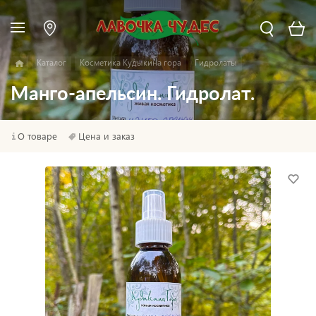
Каталог
Косметика Кудыкина гора
Гидролаты
Манго-апельсин. Гидролат.
О товаре
Цена и заказ